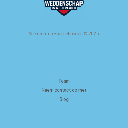
Alle rechten voorbehouden
©
2025.
over ons
Team
Neem contact op met
Blog