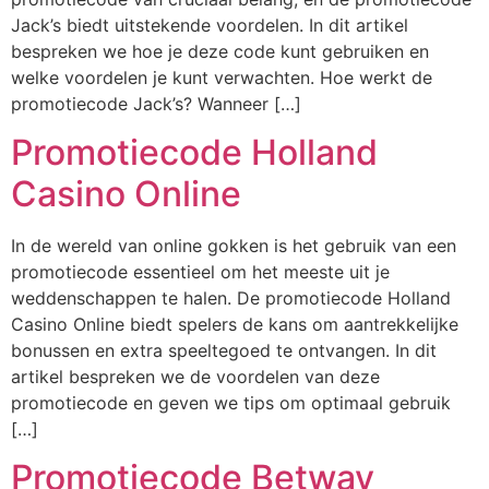
Jack’s biedt uitstekende voordelen. In dit artikel
bespreken we hoe je deze code kunt gebruiken en
welke voordelen je kunt verwachten. Hoe werkt de
promotiecode Jack’s? Wanneer […]
Promotiecode Holland
Casino Online
In de wereld van online gokken is het gebruik van een
promotiecode essentieel om het meeste uit je
weddenschappen te halen. De promotiecode Holland
Casino Online biedt spelers de kans om aantrekkelijke
bonussen en extra speeltegoed te ontvangen. In dit
artikel bespreken we de voordelen van deze
promotiecode en geven we tips om optimaal gebruik
[…]
Promotiecode Betway