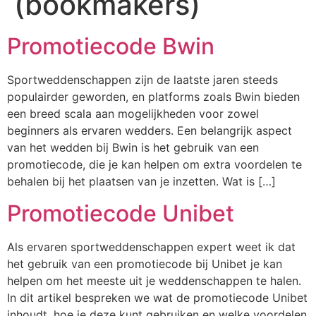
(bookmakers)
Promotiecode Bwin
Sportweddenschappen zijn de laatste jaren steeds
populairder geworden, en platforms zoals Bwin bieden
een breed scala aan mogelijkheden voor zowel
beginners als ervaren wedders. Een belangrijk aspect
van het wedden bij Bwin is het gebruik van een
promotiecode, die je kan helpen om extra voordelen te
behalen bij het plaatsen van je inzetten. Wat is […]
Promotiecode Unibet
Als ervaren sportweddenschappen expert weet ik dat
het gebruik van een promotiecode bij Unibet je kan
helpen om het meeste uit je weddenschappen te halen.
In dit artikel bespreken we wat de promotiecode Unibet
inhoudt, hoe je deze kunt gebruiken en welke voordelen