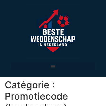
Catégorie :
Promotiecode