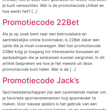
je kunt verwachten. Wat is de promotiecode Unibet en
hoe werkt het? […]
Promotiecode 22Bet
Als je op zoek bent naar een betrouwbare en
aantrekkelijke online bookmaker, is 22Bet zeker een
optie die je moet overwegen. Met hun promotiecode
22Bet krijg je toegang tot interessante bonussen en
aanbiedingen die je winkansen kunnen vergroten. In dit
artikel bespreken we hoe je het meeste uit deze
promotiecode kunt halen. Wat is de […]
Promotiecode Jack’s
Sportweddenschappen zijn een opwindende manier om
je favoriete sportevenementen nog spannender te
maken. Voor nieuwe spelers is het gebruik van een
promotiecode van cruciaal belang, en de promotiecode