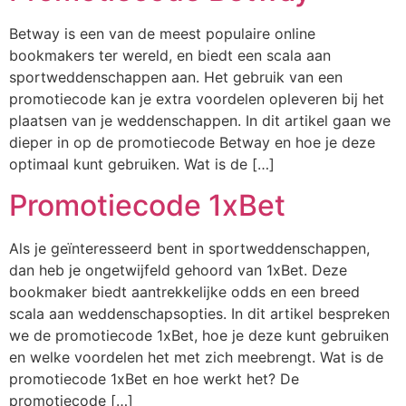
Betway is een van de meest populaire online
bookmakers ter wereld, en biedt een scala aan
sportweddenschappen aan. Het gebruik van een
promotiecode kan je extra voordelen opleveren bij het
plaatsen van je weddenschappen. In dit artikel gaan we
dieper in op de promotiecode Betway en hoe je deze
optimaal kunt gebruiken. Wat is de […]
Promotiecode 1xBet
Als je geïnteresseerd bent in sportweddenschappen,
dan heb je ongetwijfeld gehoord van 1xBet. Deze
bookmaker biedt aantrekkelijke odds en een breed
scala aan weddenschapsopties. In dit artikel bespreken
we de promotiecode 1xBet, hoe je deze kunt gebruiken
en welke voordelen het met zich meebrengt. Wat is de
promotiecode 1xBet en hoe werkt het? De
promotiecode […]