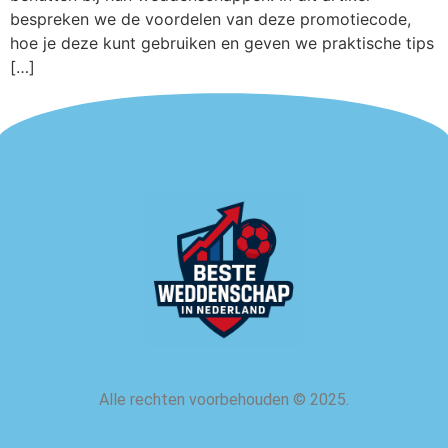
bespreken we de voordelen van deze promotiecode,
hoe je deze kunt gebruiken en geven we praktische tips
[…]
Alle rechten voorbehouden
©
2025.