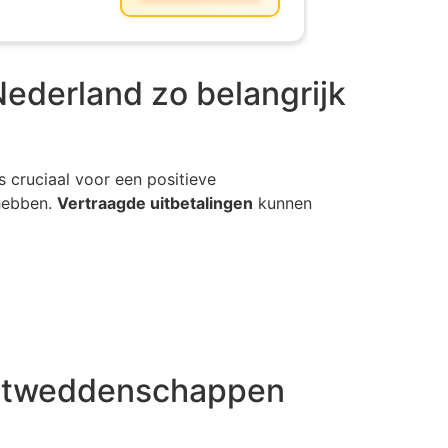
ederland zo belangrijk
s cruciaal voor een positieve
 hebben.
Vertraagde uitbetalingen
kunnen
portweddenschappen