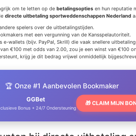
ngrijk om te letten op de
betalingsopties
en hun reputatie m
die
directe uitbetaling sportweddenschappen Nederland
a
andere spelers over de uitbetalingstijden.
okmakers met een vergunning van de Kansspelautoriteit.
e-wallets (bijv. PayPal, Skrill) die vaak snellere uitbetalin
 van €100 met odds van 2.00, zou je een winst van €100 on
teunt, krijg je dit bedrag vrijwel onmiddellijk bijgeschrev
🏆 Onze #1 Aanbevolen Bookmaker
GGBet
🎁 CLAIM MIJN BO
clusieve Bonus + 24/7 Ondersteuning