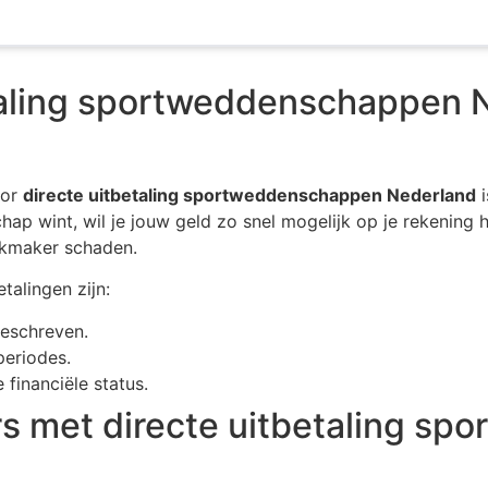
aling sportweddenschappen N
oor
directe uitbetaling sportweddenschappen Nederland
i
ap wint, wil je jouw geld zo snel mogelijk op je rekening
ookmaker schaden.
talingen zijn:
geschreven.
eriodes.
e financiële status.
s met directe uitbetaling s