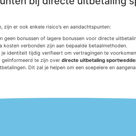
punten bij directe uitbetalin
n, zijn er ook enkele risico’s en aandachtspunten:
een bonussen of lagere bonussen voor directe uitbetali
ra kosten verbonden zijn aan bepaalde betaalmethoden.
je identiteit tijdig verifieert om vertragingen te voorkomen
d geïnformeerd te zijn over
directe uitbetaling sportwed
tbetalingen. Dit zal je helpen om een soepelere en aange