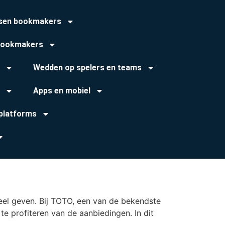
sen bookmakers
 bookmakers
Wedden op spelers en teams
Apps en mobiel
platforms
el geven. Bij TOTO, een van de bekendste
e profiteren van de aanbiedingen. In dit