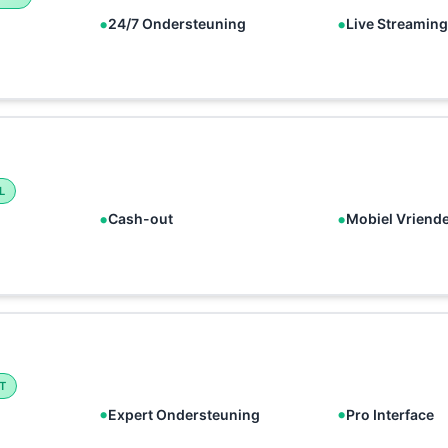
24/7 Ondersteuning
Live Streamin
L
Cash-out
Mobiel Vriende
T
Expert Ondersteuning
Pro Interface