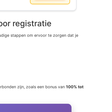
or registratie
udige stappen om ervoor te zorgen dat je
erbonden zijn, zoals een bonus van
100% tot