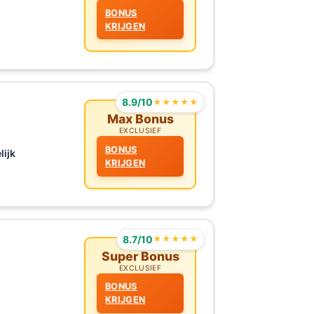
BONUS
g
KRIJGEN
8.9/10
★★★★★
Max Bonus
EXCLUSIEF
BONUS
lijk
KRIJGEN
8.7/10
★★★★★
Super Bonus
EXCLUSIEF
BONUS
KRIJGEN