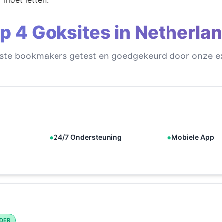
p moet letten.
p 4 Goksites in Netherla
ste bookmakers getest en goedgekeurd door onze e
24/7 Ondersteuning
Mobiele App
DER