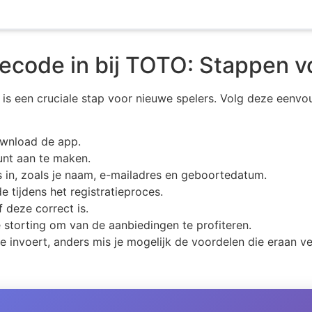
ecode in bij TOTO: Stappen vo
is een cruciale stap voor nieuwe spelers. Volg deze eenvo
ownload de app.
unt aan te maken.
 in, zoals je naam, e-mailadres en geboortedatum.
 tijdens het registratieproces.
 deze correct is.
e storting om van de aanbiedingen te profiteren.
e invoert, anders mis je mogelijk de voordelen die eraan v