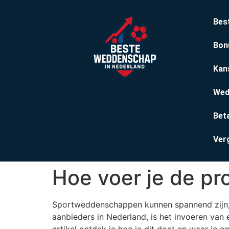
Bes
Bon
Kan
Wed
Bet
Verg
Hoe voer je de pr
Sportweddenschappen kunnen spannend zijn, 
aanbieders in Nederland, is het invoeren van