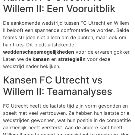
Willem II: Een Vooruitblik
De aankomende wedstrijd tussen FC Utrecht en Willem
II belooft een spannende confrontatie te worden. Beide
teams strijden niet alleen om de punten, maar ook om
hun trots. Dit biedt uitstekende
weddenschapsmogelijkheden
voor de ervaren gokker.
Laten we de
kansen
en
strategieën
voor deze
wedstrijd nader bekijken.
Kansen FC Utrecht vs
Willem II: Teamanalyses
FC Utrecht heeft de laatste tijd zijn vorm gevonden en
speelt met veel vertrouwen. Ze hebben hun laatste drie
wedstrijden gewonnen, wat hun positie in de competitie
aanzienlijk heeft versterkt. Aan de andere kant heeft
Willem II moeite gehad om consistent te presteren. Hun