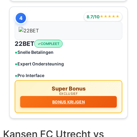
8.7/10
★★★★★
4
22BET
COMPLEET
Snelle Betalingen
Expert Ondersteuning
Pro Interface
Super Bonus
EXCLUSIEF
BONUS KRIJGEN
Kansen FC Utrecht vs