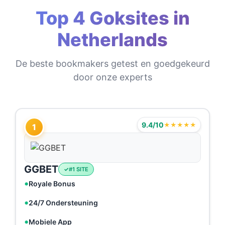
Top 4 Goksites in
Netherlands
De beste bookmakers getest en goedgekeurd
door onze experts
9.4/10
★★★★★
1
GGBET
#1 SITE
Royale Bonus
24/7 Ondersteuning
Mobiele App