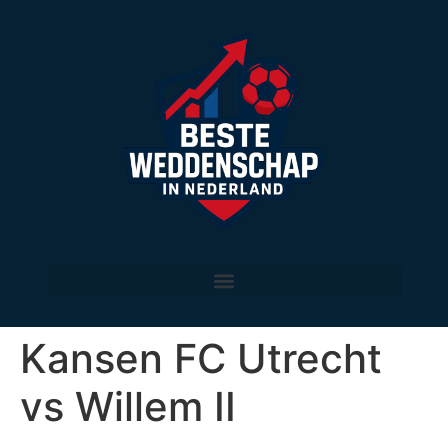
Kansen FC Utrecht
vs Willem II