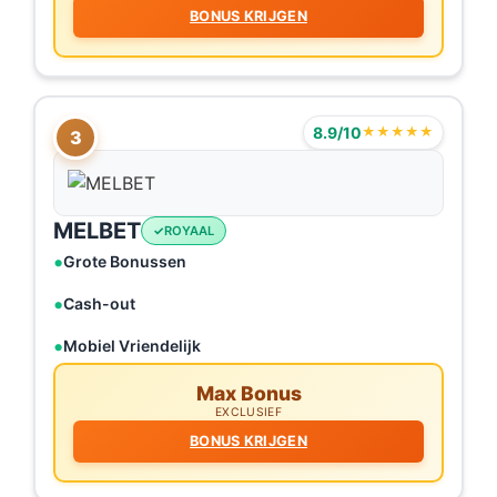
BONUS KRIJGEN
8.9/10
★★★★★
3
MELBET
ROYAAL
Grote Bonussen
Cash-out
Mobiel Vriendelijk
Max Bonus
EXCLUSIEF
BONUS KRIJGEN