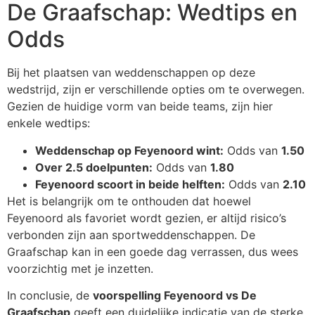
De Graafschap: Wedtips en
Odds
Bij het plaatsen van weddenschappen op deze
wedstrijd, zijn er verschillende opties om te overwegen.
Gezien de huidige vorm van beide teams, zijn hier
enkele wedtips:
Weddenschap op Feyenoord wint:
Odds van
1.50
Over 2.5 doelpunten:
Odds van
1.80
Feyenoord scoort in beide helften:
Odds van
2.10
Het is belangrijk om te onthouden dat hoewel
Feyenoord als favoriet wordt gezien, er altijd risico’s
verbonden zijn aan sportweddenschappen. De
Graafschap kan in een goede dag verrassen, dus wees
voorzichtig met je inzetten.
In conclusie, de
voorspelling Feyenoord vs De
Graafschap
geeft een duidelijke indicatie van de sterke