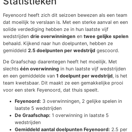
Statistieken
Feyenoord heeft zich dit seizoen bewezen als een team
dat moeilijk te verslaan is. Met een sterke aanval en een
solide verdediging hebben ze in hun laatste vijf
wedstrijden
drie overwinningen
en
twee gelijke spelen
behaald. Kijkend naar hun doelpunten, hebben ze
gemiddeld
2.5 doelpunten per wedstrijd
gescoord.
De Graafschap daarentegen heeft het moeilijk. Met
slechts
één overwinning
in hun laatste vijf wedstrijden
en een gemiddelde van
1 doelpunt per wedstrijd
, is het
team kwetsbaar. Dit maakt ze een gemakkelijke prooi
voor een sterk Feyenoord, dat thuis speelt.
Feyenoord:
3 overwinningen, 2 gelijke spelen in
laatste 5 wedstrijden
De Graafschap:
1 overwinning in laatste 5
wedstrijden
Gemiddeld aantal doelpunten Feyenoord:
2.5 per