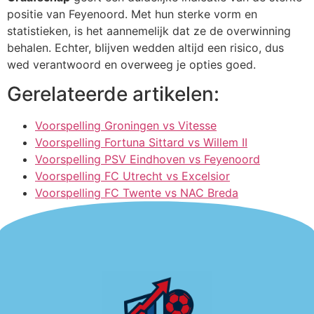
positie van Feyenoord. Met hun sterke vorm en
statistieken, is het aannemelijk dat ze de overwinning
behalen. Echter, blijven wedden altijd een risico, dus
wed verantwoord en overweeg je opties goed.
Gerelateerde artikelen:
Voorspelling Groningen vs Vitesse
Voorspelling Fortuna Sittard vs Willem II
Voorspelling PSV Eindhoven vs Feyenoord
Voorspelling FC Utrecht vs Excelsior
Voorspelling FC Twente vs NAC Breda