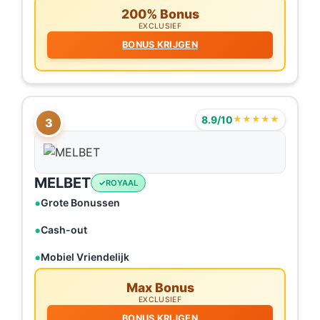
200% Bonus
EXCLUSIEF
BONUS KRIJGEN
8.9/10
★★★★★
3
MELBET
ROYAAL
Grote Bonussen
Cash-out
Mobiel Vriendelijk
Max Bonus
EXCLUSIEF
BONUS KRIJGEN