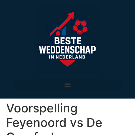
Voorspelling
Feyenoord vs De