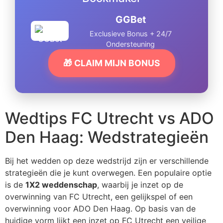
GGBet
Exclusieve Bonus + 24/7
Ondersteuning
🎁 CLAIM MIJN BONUS
Wedtips FC Utrecht vs ADO
Den Haag: Wedstrategieën
Bij het wedden op deze wedstrijd zijn er verschillende
strategieën die je kunt overwegen. Een populaire optie
is de
1X2 weddenschap
, waarbij je inzet op de
overwinning van FC Utrecht, een gelijkspel of een
overwinning voor ADO Den Haag. Op basis van de
huidige vorm lijkt een inzet op FC Utrecht een veilige