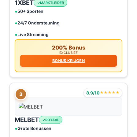
1XBET
MARKTLEIDER
50+ Sporten
24/7 Ondersteuning
Live Streaming
200% Bonus
EXCLUSIEF
BONUS KRIJGEN
8.9/10
★★★★★
3
MELBET
ROYAAL
Grote Bonussen