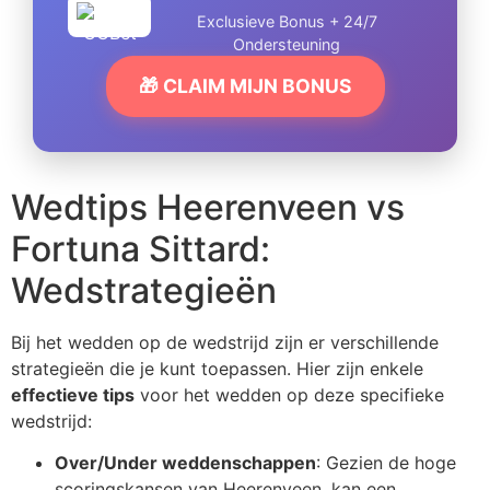
Exclusieve Bonus + 24/7
Ondersteuning
🎁 CLAIM MIJN BONUS
Wedtips Heerenveen vs
Fortuna Sittard:
Wedstrategieën
Bij het wedden op de wedstrijd zijn er verschillende
strategieën die je kunt toepassen. Hier zijn enkele
effectieve tips
voor het wedden op deze specifieke
wedstrijd:
Over/Under weddenschappen
: Gezien de hoge
scoringskansen van Heerenveen, kan een