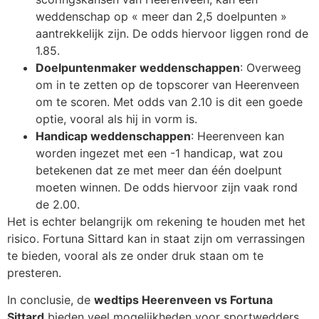
weddenschap op « meer dan 2,5 doelpunten »
aantrekkelijk zijn. De odds hiervoor liggen rond de
1.85.
Doelpuntenmaker weddenschappen
: Overweeg
om in te zetten op de topscorer van Heerenveen
om te scoren. Met odds van 2.10 is dit een goede
optie, vooral als hij in vorm is.
Handicap weddenschappen
: Heerenveen kan
worden ingezet met een -1 handicap, wat zou
betekenen dat ze met meer dan één doelpunt
moeten winnen. De odds hiervoor zijn vaak rond
de 2.00.
Het is echter belangrijk om rekening te houden met het
risico. Fortuna Sittard kan in staat zijn om verrassingen
te bieden, vooral als ze onder druk staan om te
presteren.
In conclusie, de
wedtips Heerenveen vs Fortuna
Sittard
bieden veel mogelijkheden voor sportwedders.