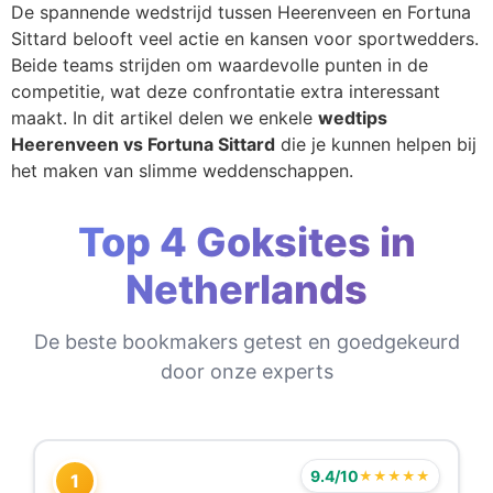
De spannende wedstrijd tussen Heerenveen en Fortuna
Sittard belooft veel actie en kansen voor sportwedders.
Beide teams strijden om waardevolle punten in de
competitie, wat deze confrontatie extra interessant
maakt. In dit artikel delen we enkele
wedtips
Heerenveen vs Fortuna Sittard
die je kunnen helpen bij
het maken van slimme weddenschappen.
Top 4 Goksites in
Netherlands
De beste bookmakers getest en goedgekeurd
door onze experts
9.4/10
★★★★★
1