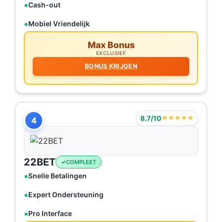
Cash-out
Mobiel Vriendelijk
Max Bonus
EXCLUSIEF
BONUS KRIJGEN
8.7/10
★★★★★
4
22BET
COMPLEET
Snelle Betalingen
Expert Ondersteuning
Pro Interface