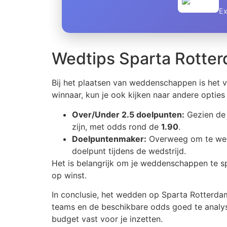
Ex
Wedtips Sparta Rotter
Bij het plaatsen van weddenschappen is het v
winnaar, kun je ook kijken naar andere opties 
Over/Under 2.5 doelpunten:
Gezien de 
zijn, met odds rond de
1.90
.
Doelpuntenmaker:
Overweeg om te wedd
doelpunt tijdens de wedstrijd.
Het is belangrijk om je weddenschappen te spre
op winst.
In conclusie, het wedden op Sparta Rotterda
teams en de beschikbare odds goed te analyser
budget vast voor je inzetten.