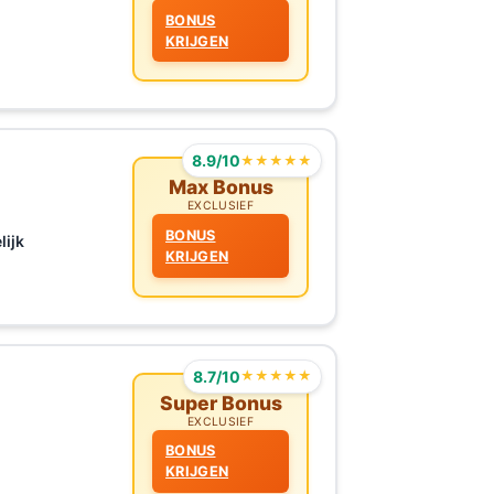
BONUS
g
KRIJGEN
8.9/10
★★★★★
Max Bonus
EXCLUSIEF
BONUS
lijk
KRIJGEN
8.7/10
★★★★★
Super Bonus
EXCLUSIEF
BONUS
KRIJGEN