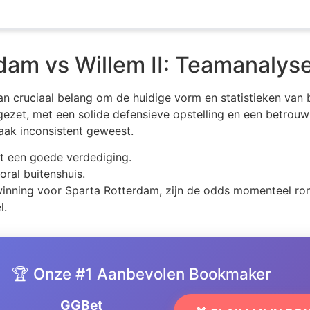
dam vs Willem II: Teamanalys
an cruciaal belang om de huidige vorm en statistieken van
gezet, met een solide defensieve opstelling en een betrou
vaak inconsistent geweest.
t een goede verdediging.
oral buitenshuis.
inning voor Sparta Rotterdam, zijn de odds momenteel r
l.
🏆 Onze #1 Aanbevolen Bookmaker
GGBet