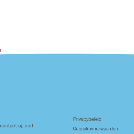
e
er ons
Wettelijk
Privacybeleid
contact op met
Gebruiksvoorwaarden