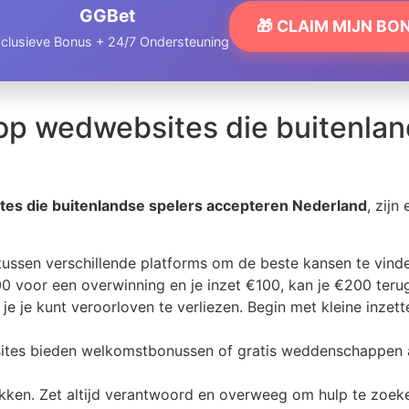
GGBet
🎁 CLAIM MIJN BO
clusieve Bonus + 24/7 Ondersteuning
op wedwebsites die buitenlan
es die buitenlandse spelers accepteren Nederland
, zijn
tussen verschillende platforms om de beste kansen te vinden
0 voor een overwinning en je inzet €100, kan je €200 teru
je je kunt veroorloven te verliezen. Begin met kleine inzet
tes bieden welkomstbonussen of gratis weddenschappen aa
ken. Zet altijd verantwoord en overweeg om hulp te zoeke