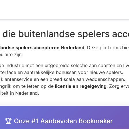
die buitenlandse spelers ac
landse spelers accepteren Nederland
. Deze platforms bi
laire zijn:
e industrie met een uitgebreide selectie aan sporten en l
nterface en aantrekkelijke bonussen voor nieuwe spelers.
 klantenservice en een breed scala aan weddenschappen.
ngrijk om te letten op de
licentie en regelgeving
. Zorg er
teit in Nederland.
🏆 Onze #1 Aanbevolen Bookmaker