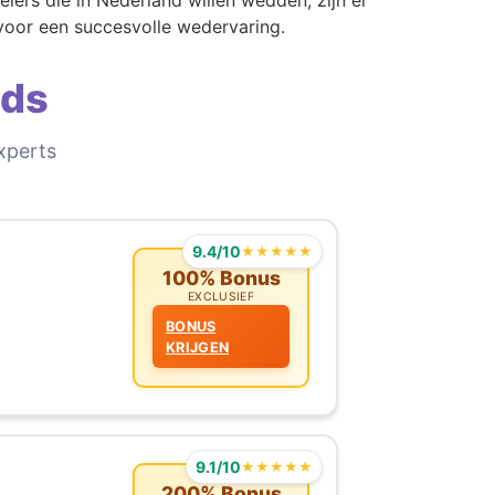
lers die in Nederland willen wedden, zijn er
 voor een succesvolle wedervaring.
nds
xperts
9.4/10
★★★★★
100% Bonus
EXCLUSIEF
BONUS
KRIJGEN
9.1/10
★★★★★
200% Bonus